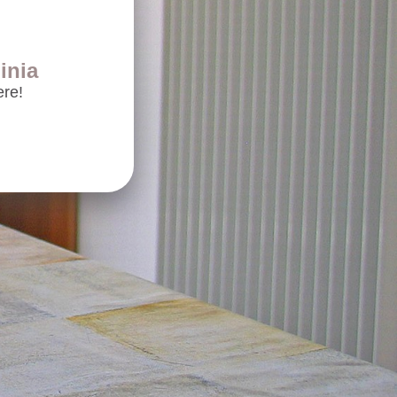
inia
ere!