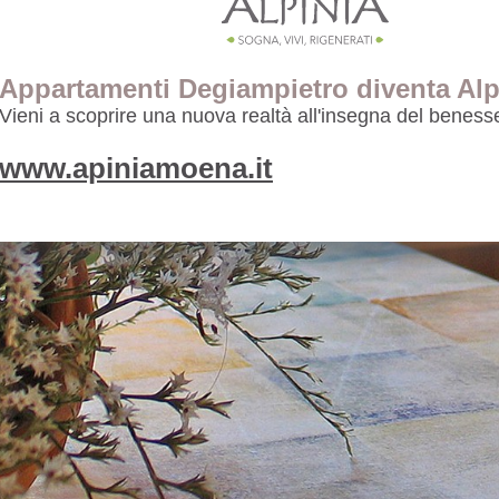
Appartamenti Degiampietro diventa Alp
Vieni a scoprire una nuova realtà all'insegna del beness
www.apiniamoena.it